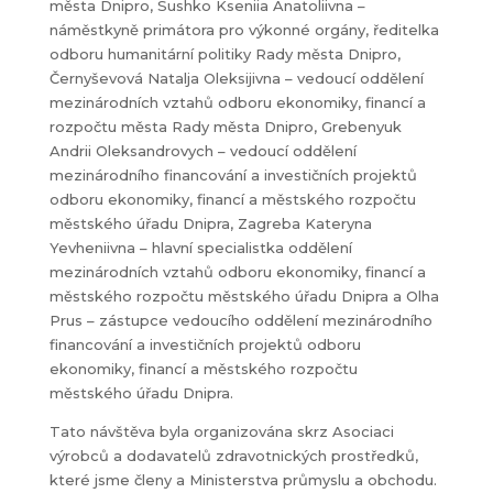
města Dnipro, Sushko Kseniia Anatoliivna –
náměstkyně primátora pro výkonné orgány, ředitelka
odboru humanitární politiky Rady města Dnipro,
Černyševová Natalja Oleksijivna – vedoucí oddělení
mezinárodních vztahů odboru ekonomiky, financí a
rozpočtu města Rady města Dnipro, Grebenyuk
Andrii Oleksandrovych – vedoucí oddělení
mezinárodního financování a investičních projektů
odboru ekonomiky, financí a městského rozpočtu
městského úřadu Dnipra, Zagreba Kateryna
Yevheniivna – hlavní specialistka oddělení
mezinárodních vztahů odboru ekonomiky, financí a
městského rozpočtu městského úřadu Dnipra a Olha
Prus – zástupce vedoucího oddělení mezinárodního
financování a investičních projektů odboru
ekonomiky, financí a městského rozpočtu
městského úřadu Dnipra.
Tato návštěva byla organizována skrz Asociaci
výrobců a dodavatelů zdravotnických prostředků,
které jsme členy a Ministerstva průmyslu a obchodu.