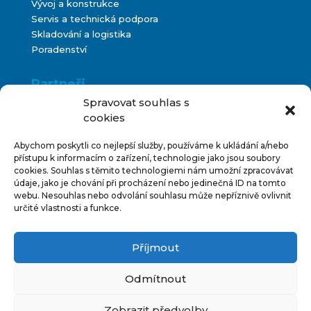
Vývoj a konstrukce
Servis a technická podpora
Skladování a logistika
Poradenství
Partneři
Spravovat souhlas s
Metako
cookies
Bontani
Abychom poskytli co nejlepší služby, používáme k ukládání a/nebo
přístupu k informacím o zařízení, technologie jako jsou soubory
cookies. Souhlas s těmito technologiemi nám umožní zpracovávat
Všeobecné podmínky
údaje, jako je chování při procházení nebo jedinečná ID na tomto
webu. Nesouhlas nebo odvolání souhlasu může nepříznivě ovlivnit
Impressum
určité vlastnosti a funkce.
IT Podpora
GDPR
Příjmout
Odmítnout
Zobrazit předvolby