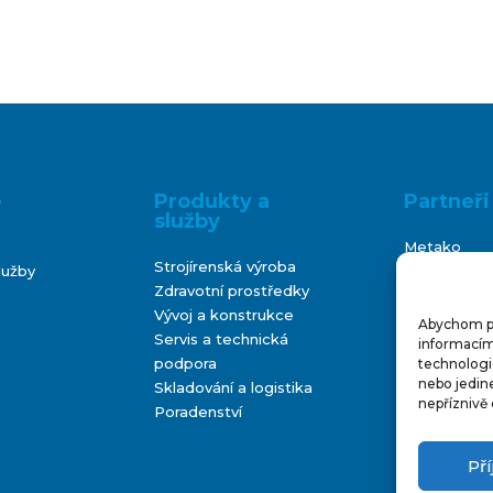
e
Produkty a
Partneři
služby
Metako
Strojírenská výroba
lužby
Bontani
Zdravotní prostředky
Vývoj a konstrukce
Abychom pos
Servis a technická
informacím 
podpora
technologi
nebo jedin
Skladování a logistika
nepříznivě 
Poradenství
Př