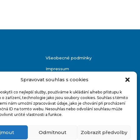
Všeobecné podmínky
Impressum
Spravovat souhlas s cookies
IT Podpora
GDPR
kytli co nejlepší služby, používáme k ukládání a/nebo přístupu k
o zařízení, technologie jako jsou soubory cookies. Souhlas s těmito
emi nám umožní zpracovávat údaje, jako je chování při procházení
ečná ID na tomto webu. Nesouhlas nebo odvolání souhlasu může
ovlivnit určité vlastnosti a funkce.
íjmout
Odmítnout
Zobrazit předvolby