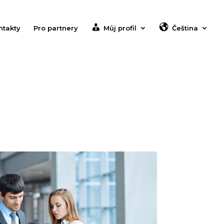
ntakty
Pro partnery
Můj profil
Čeština