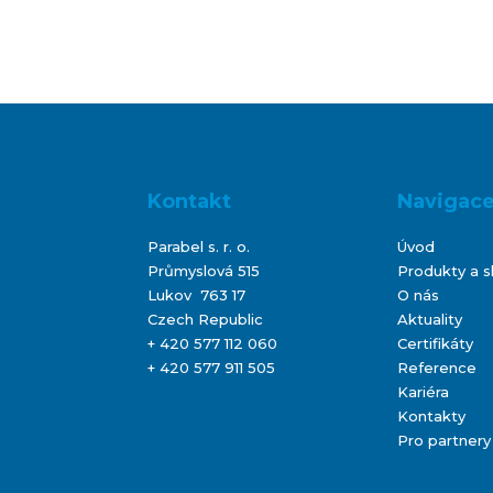
Kontakt
Navigac
Parabel s. r. o.
Úvod
Průmyslová 515
Produkty a s
Lukov 763 17
O nás
Czech Republic
Aktuality
+ 420 577 112 060
Certifikáty
+ 420 577 911 505
Reference
info@parabel.cz
Kariéra
Kontakty
Pro partnery